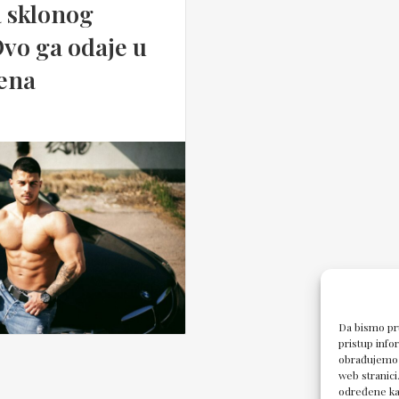
 sklonog
Ovo ga odaje u
ena
Da bismo pru
pristup inf
obrađujemo p
web stranici
određene kar