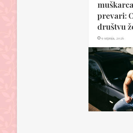
muškarca
prevari: 
društvu ž
9 srpnja, 2026