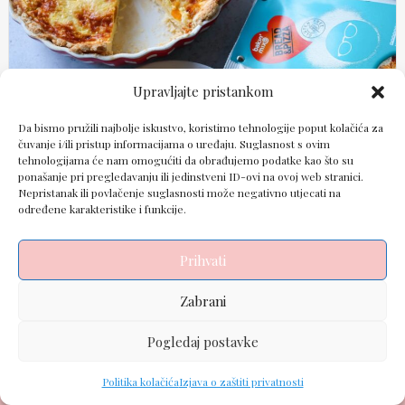
Upravljajte pristankom
Da bismo pružili najbolje iskustvo, koristimo tehnologije poput kolačića za
čuvanje i/ili pristup informacijama o uređaju. Suglasnost s ovim
tehnologijama će nam omogućiti da obrađujemo podatke kao što su
ponašanje pri pregledavanju ili jedinstveni ID-ovi na ovoj web stranici.
Nepristanak ili povlačenje suglasnosti može negativno utjecati na
određene karakteristike i funkcije.
Prihvati
Powered by: PiS Marketing | Redakcija Group |
Zabrani
Pravila privatnosti
i
Izjava o kolačićima
.
Pogledaj postavke
Politika kolačića
Izjava o zaštiti privatnosti