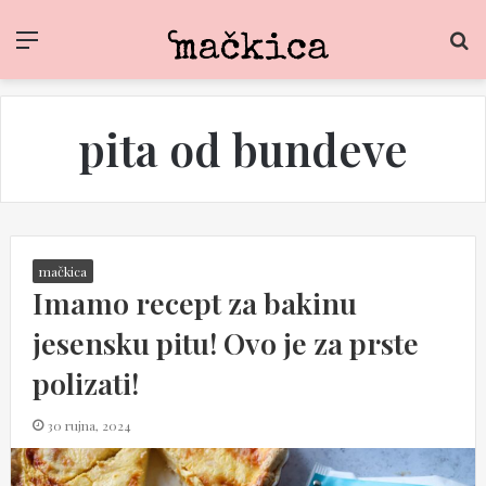
Menu
S
f
pita od bundeve
mačkica
Imamo recept za bakinu
jesensku pitu! Ovo je za prste
polizati!
30 rujna, 2024