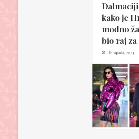
Dalmaciji
kako je H
modno žar
bio raj za
4 listopada, 2024