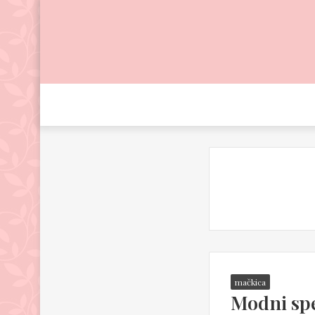
mačkica
Modni spe