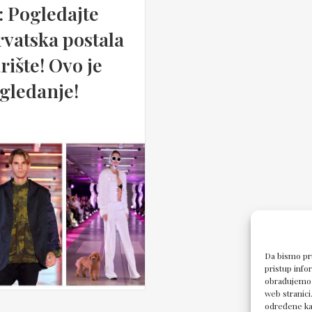
: Pogledajte
rvatska postala
ište! Ovo je
 gledanje!
Da bismo pru
pristup inf
obrađujemo p
web stranici
određene kar