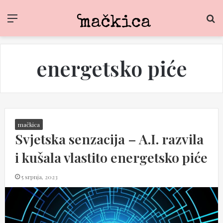
Menu
S
f
energetsko piće
mačkica
Svjetska senzacija – A.I. razvila
i kušala vlastito energetsko piće
5 srpnja, 2023