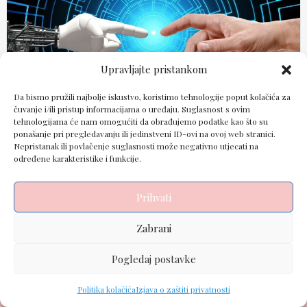
Upravljajte pristankom
Da bismo pružili najbolje iskustvo, koristimo tehnologije poput kolačića za
čuvanje i/ili pristup informacijama o uređaju. Suglasnost s ovim
tehnologijama će nam omogućiti da obrađujemo podatke kao što su
ponašanje pri pregledavanju ili jedinstveni ID-ovi na ovoj web stranici.
Nepristanak ili povlačenje suglasnosti može negativno utjecati na
određene karakteristike i funkcije.
Powered by: PiS Marketing | Redakcija Group |
Prihvati
Pravila privatnosti
i
Izjava o kolačićima
.
Zabrani
Pogledaj postavke
Politika kolačića
Izjava o zaštiti privatnosti