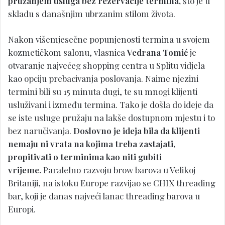
pružanjem usluga bez rezervacije termina,
što je u
skladu s današnjim ubrzanim stilom života.
Nakon višemjesečne popunjenosti termina u svojem
kozmetičkom salonu, vlasnica
Vedrana Tomić
je
otvaranje najvećeg shopping centra u Splitu vidjela
kao opciju prebacivanja poslovanja. Naime njezini
termini bili su 15 minuta dugi, te su mnogi klijenti
usluživani i između termina. Tako je došla do ideje da
se iste usluge pružaju na lakše dostupnom mjestu i to
bez naručivanja.
Doslovno je ideja bila da klijenti
nemaju ni vrata na kojima treba zastajati,
propitivati o terminima kao niti gubiti
vrijeme.
Paralelno razvoju brow barova u Velikoj
Britaniji, na istoku Europe razvijao se CHIX threading
bar, koji je danas najveći lanac threading barova u
Europi.