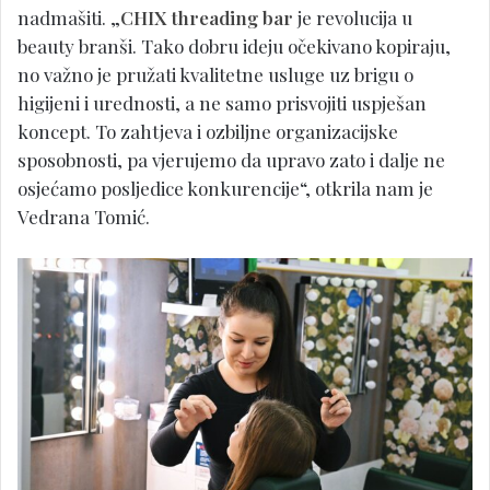
nadmašiti. „
CHIX threading bar
je revolucija u
beauty branši. Tako dobru ideju očekivano kopiraju,
no važno je pružati kvalitetne usluge uz brigu o
higijeni i urednosti, a ne samo prisvojiti uspješan
koncept. To zahtjeva i ozbiljne organizacijske
sposobnosti, pa vjerujemo da upravo zato i dalje ne
osjećamo posljedice konkurencije“, otkrila nam je
Vedrana Tomić.