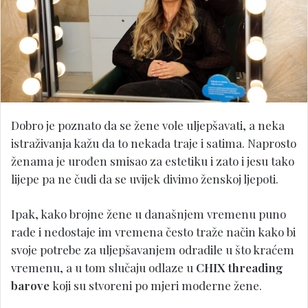
Dobro je poznato da se žene vole uljepšavati, a neka
istraživanja kažu da to nekada traje i satima. Naprosto
ženama je urođen smisao za estetiku i zato i jesu tako
lijepe pa ne čudi da se uvijek divimo ženskoj ljepoti.
Ipak, kako brojne žene u današnjem vremenu puno
rade i nedostaje im vremena često traže način kako bi
svoje potrebe za uljepšavanjem odradile u što kraćem
vremenu, a u tom slučaju odlaze u
CHIX threading
barove
koji su stvoreni po mjeri moderne žene.