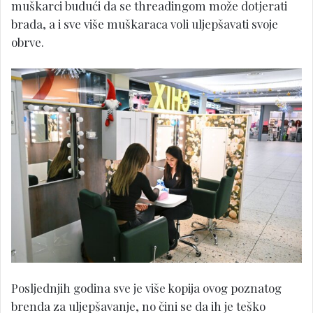
muškarci budući da se threadingom može dotjerati
brada, a i sve više muškaraca voli uljepšavati svoje
obrve.
Posljednjih godina sve je više kopija ovog poznatog
brenda za uljepšavanje, no čini se da ih je teško