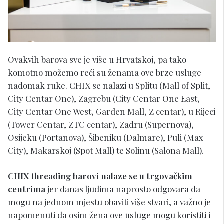
Ovakvih barova sve je više u Hrvatskoj, pa tako
komotno možemo reći su ženama ove brze usluge
nadomak ruke. CHIX se nalazi u Splitu (Mall of Split,
City Centar One), Zagrebu (City Centar One East,
City Centar One West, Garden Mall, Z centar), u Rijeci
(Tower Centar, ZTC centar), Zadru (Supernova),
Osijeku (Portanova), Šibeniku (Dalmare), Puli (Max
City), Makarskoj (Spot Mall) te Solinu (Salona Mall).
CHIX threading barovi nalaze se u trgovačkim
centrima
jer danas ljudima naprosto odgovara da
mogu na jednom mjestu obaviti više stvari, a važno je
napomenuti da osim žena ove usluge mogu koristiti i