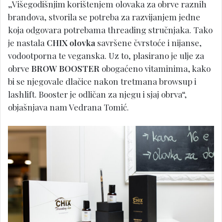
„Višegodišnjim korištenjem olovaka za obrve raznih
brandova, stvorila se potreba za razvijanjem jedne
koja odgovara potrebama threading stručnjaka. Tako
je nastala
CHIX olovka
savršene čvrstoće i nijanse,
vodootporna te veganska. Uz to, plasirano je ulje za
obrve
BROW BOOSTER
obogaćeno vitaminima, kako
bi se njegovale dlačice nakon tretmana browsup i
lashlift. Booster je odličan za njegu i sjaj obrva“,
objašnjava nam Vedrana Tomić.