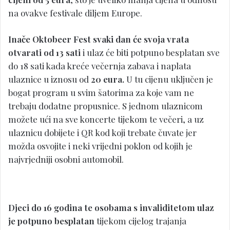
na ovakve festivale diljem Europe.
Inače Oktobeer Fest svaki dan će svoja vrata
otvarati od 13 sati
i ulaz će biti potpuno besplatan sve
do 18 sati kada kreće večernja zabava i naplata
ulaznice u iznosu od
20 eura.
U tu cijenu uključen je
bogat program u svim šatorima za koje vam ne
trebaju dodatne propusnice. S jednom ulaznicom
možete ući na sve koncerte tijekom te večeri, a uz
ulaznicu dobijete i QR kod koji trebate čuvate jer
možda osvojite i neki vrijedni poklon od kojih je
najvrjedniji osobni automobil.
Djeci do 16 godina te osobama s invaliditetom ulaz
je potpuno besplatan
tijekom cijelog trajanja