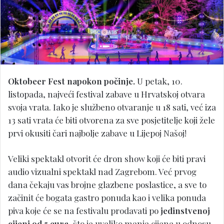
Oktobeer Fest napokon počinje.
U petak, 10.
listopada, najveći festival zabave u Hrvatskoj otvara
svoja vrata. Iako je službeno otvaranje u 18 sati, već iza
13 sati vrata će biti otvorena za sve posjetitelje koji žele
prvi okusiti čari najbolje zabave u Lijepoj Našoj!
Veliki spektakl otvorit će dron show koji će biti pravi
audio vizualni spektakl nad Zagrebom. Već prvog
dana čekaju vas brojne glazbene poslastice, a sve to
začinit će bogata gastro ponuda kao i velika ponuda
piva koje će se na festivalu prodavati po
jedinstvenoj
cijeni od 5 eura
, što je uveliko manja cijena u odnosu