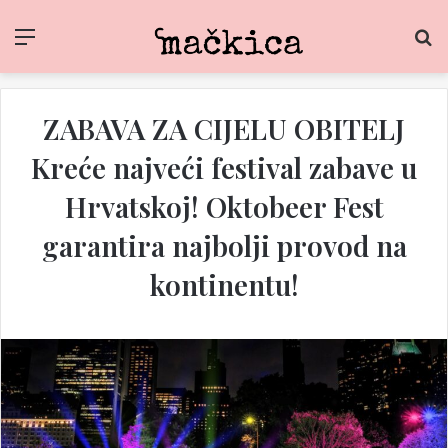
Menu
S
fo
ZABAVA ZA CIJELU OBITELJ
Kreće najveći festival zabave u
Hrvatskoj! Oktobeer Fest
garantira najbolji provod na
kontinentu!