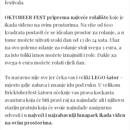
festivala.
OKTOBEER FEST priprema najveće rolalište
koje je
ikada viđeno na ovim prostorima. Na više od 600
kvadrata postavit će se idealan prostor za rolanje, a u
tome možete uživati svaki dan od 13 do 24 sata. Ulaz
na ovo golemo zdanje za rolanje stoji svega 3 eura, a
za isto toliki iznos možete iznajmiti i role. Dakle za
svega 6 eura možete rolati cijeli dan.
To naravno nije sve jer čeka vas i veliki
LEGO šator
–
mjesto gdje zabava i znanje idu pod ruku. U velikom
Bricktoberfest šatoru očekuje vas prava kockasta
avantura koja će biti pravi raj za najmlađe ali i njihovu
stariju pratnju koja će svoje najmlađe zasigurno
odvesti i u
najveći i najzabavniji lunapark ikada viđen
na ovim prostorima.