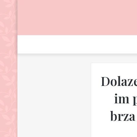
Dolaze
im p
brza