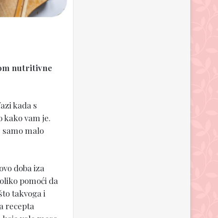
zom nutritivne
fazi kada s
 kako vam je.
uz samo malo
ovo doba iza
toliko pomoći da
što takvoga i
a recepta