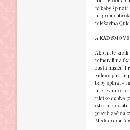
nutrijentima b
te baby špinat i
pripremi obroka
mješavina
Quic
A KAD SMO V
Ako niste znali
mineralima (ka
rastu mišića. Pr
zeleno povrće pu
baby špinat – mo
preljevima i sas
rijetko dobiva p
izbor domaćih s
pravih
začina
ov
Mediterana. A e