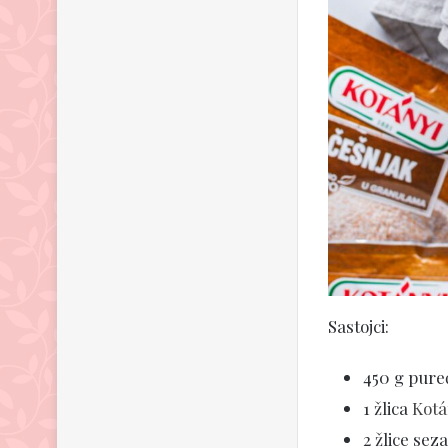
Sastojci:
450 g pure
1 žlica
Kotá
2 žlice sez