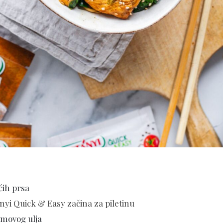
ćih prsa
nyi Quick & Easy začina za piletinu
amovog ulja