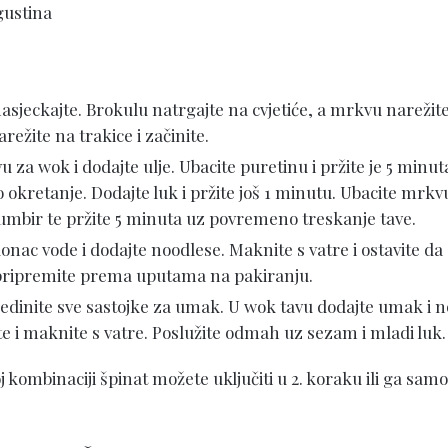
 gustina
asjeckajte. Brokulu natrgajte na cvjetiće, a mrkvu narežite
režite na trakice i začinite.
vu za wok i dodajte ulje. Ubacite puretinu i pržite je 5 minut
okretanje. Dodajte luk i pržite još 1 minutu. Ubacite mrkv
đumbir te pržite 5 minuta uz povremeno treskanje tave.
onac vode i dodajte noodlese. Maknite s vatre i ostavite da 
 pripremite prema uputama na pakiranju.
sjedinite sve sastojke za umak. U wok tavu dodajte umak i 
e i maknite s vatre. Poslužite odmah uz sezam i mladi luk.
oj kombinaciji špinat možete uključiti u 2. koraku ili ga samo