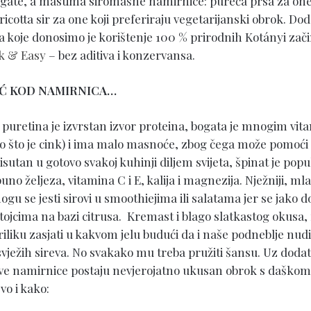
ogate, a mastima siromašne namirnice: pureća prsa za one
 ricotta sir za one koji preferiraju vegetarijanski obrok. Dod
 koje donosimo je korištenje 100 % prirodnih Kotányi zač
k & Easy
– bez aditiva i konzervansa.
EĆ KOD NAMIRNICA…
, puretina je izvrstan izvor proteina, bogata je mnogim vit
o što je cink) i ima malo masnoće, zbog čega može pomoći
isutan u gotovo svakoj kuhinji diljem svijeta, špinat je popu
no željeza, vitamina C i E, kalija i magnezija. Nježniji, mladi
gu se jesti sirovi u smoothiejima ili salatama jer se jako d
tojcima na bazi citrusa. Kremast i blago slatkastog okusa, r
riliku zasjati u kakvom jelu budući da i naše podneblje nudi
vježih sireva. No svakako mu treba pružiti šansu. Uz doda
e namirnice postaju nevjerojatno ukusan obrok s daškom A
vo i kako: