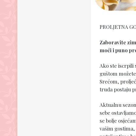
PROLJETNA G
Zaboravite zim
moći i puno pro
Ako ste iscrpili
guštom možete p
Srećom, proljeć
truda postaju p
Aktualnu sezonu
sebe ostavljamo
se bolje osjećam
vašim gostima, 