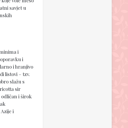
 koje vole meso
atni savjet u
inskih
aminima i
 oporavku i
larno i hranjivo
 listovi – tzv.
obro slažu s
icotta sir
 odličan i širok
tak
zije i