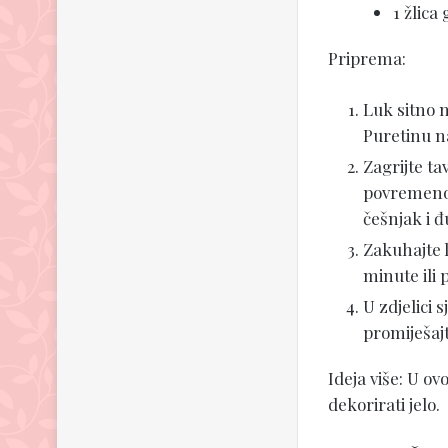
1 žlica
Priprema:
Luk sitno n
Puretinu na
Zagrijte ta
povremeno 
češnjak i 
Zakuhajte l
minute ili
U zdjelici 
promiješajt
Ideja više: U ov
dekorirati jelo.