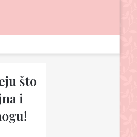
eju što
jna i
nogu!