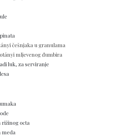
ule
špinata
tányi češnjaka u granulama
otányi mljevenog đumbira
di luk, za serviranje
lesa
a umaka
vode
a rižinog octa
ca meda