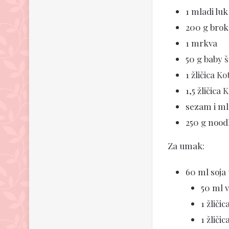
1 mladi luk
200 g brok
1 mrkva
50 g baby 
1 žličica
Ko
1,5 žličica
K
sezam i mla
250 g nood
Za umak:
60 ml soj
50 ml 
1 žličic
1 žliči