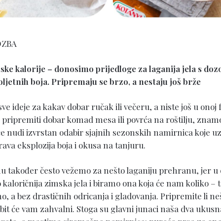
OZBA
ske kalorije – donosimo prijedloge za laganija jela s do
ljetnih boja. Pripremaju se brzo, a nestaju još brže
 sve ideje za kakav dobar ručak ili večeru, a niste još u onoj 
ripremiti dobar komad mesa ili povrća na roštilju, znamo
e nudi izvrstan odabir sjajnih sezonskih namirnica koje 
rava eksplozija boja i okusa na tanjuru.
 također često vežemo za nešto laganiju prehranu, jer u 
 kaloričnija zimska jela i biramo ona koja će nam koliko – 
o, a bez drastičnih odricanja i gladovanja. Pripremite li ne
bit će vam zahvalni. Stoga su glavni junaci naša dva ukusn