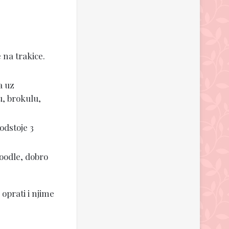
 na trakice.
a uz
u, brokulu,
odstoje 3
noodle, dobro
 oprati i njime