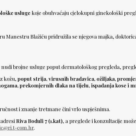
loške usluge
koje obuhvaćaju cjelokupni ginekološki pregle
u Manestru Blažiću pridružila se njegova majka, doktori
ć nudi brojne usluge poput dermatološkog pregleda, pregle
uz kožu,
poput strija, virusnih bradavica, ožiljaka, prom
i nogama, prekomjernih dlaka na tijelu, ispadanja kose i 
ručnost i znanje tretmane čini vrlo uspješnima.
 adresi
Riva Boduli 7 (1.kat)
, a preglede i konzultacije mož
ic@ri.t-com.hr
.