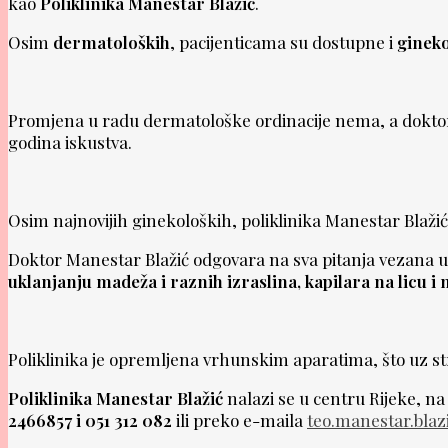
kao
Poliklinika Manestar Blažić
.
Osim
dermatoloških
, pacijenticama su dostupne i
gineko
Promjena u radu dermatološke ordinacije nema, a doktor
godina iskustva.
Osim najnovijih ginekoloških, poliklinika Manestar Blaži
Doktor Manestar Blažić odgovara na sva pitanja vezana 
uklanjanju madeža i raznih izraslina, kapilara na licu 
Poliklinika je opremljena vrhunskim aparatima, što uz st
Poliklinika Manestar Blažić
nalazi se u centru Rijeke, na
2466857 i 051 312 082
ili preko e-maila
teo.manestar.blaz