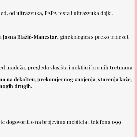
d, od ultrazvuka, PAPA testa i ultrazvuka dojki.
ca
Jasna Blažić-Manestar
, ginekologica s preko trideset
d madeža, pregleda vlasišta i noktiju i brojnih tretmana.
jena na dekolteu, prekomjernog znojenja, starenja kože,
mnogih drugih.
ete dogovoriti o na brojevima mobitela i telefona
099