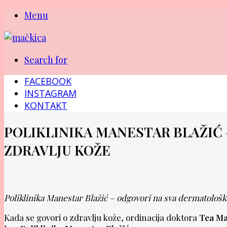
Menu
Search for
FACEBOOK
INSTAGRAM
KONTAKT
POLIKLINIKA MANESTAR BLAŽIĆ –
ZDRAVLJU KOŽE
Poliklinika Manestar Blažić – odgovori na sva dermatološka
Kada se govori o zdravlju kože, ordinacija doktora
Tea Ma