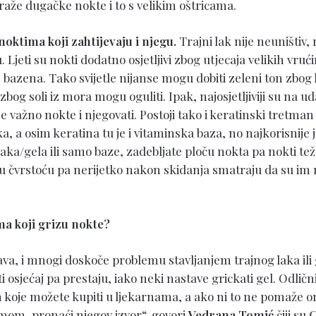
traže dugačke nokte i to s velikim oštricama.
oktima koji zahtijevaju i njegu.
Trajni lak nije neuništiv,
Ljeti su nokti dodatno osjetljivi zbog utjecaja velikih vrućina
z bazena. Tako svijetle nijanse mogu dobiti zeleni ton zbog
bog soli iz mora mogu oguliti. Ipak, najosjetljiviji su na ud
e važno nokte i njegovati. Postoji tako i keratinski tretma
a, a osim keratina tu je i vitaminska baza, no najkorisnije j
laka/gela ili samo baze, zadebljate ploču nokta pa nokti te
u čvrstoću pa nerijetko nakon skidanja smatraju da su im no
ma koji grizu nokte?
java, i mnogi doskoče problemu stavljanjem trajnog laka ili 
isti osjećaj pa prestaju, iako neki nastave grickati gel. Odlič
koje možete kupiti u ljekarnama, a ako ni to ne pomaže 
emom, pronaći njegov izvor“, govori
Vedrana Tomić
čiji su