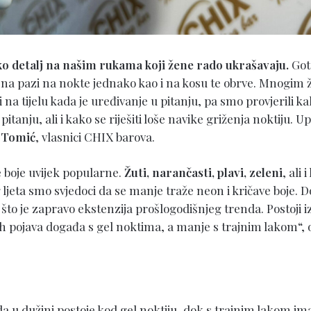
ko detalj na našim rukama koji žene rado ukrašavaju.
Got
ena pazi na nokte jednako kao i na kosu te obrve. Mnogim
ji na tijelu kada je uređivanje u pitanju, pa smo provjerili k
pitanju, ali i kako se riješiti loše navike griženja noktiju. U
 Tomić
, vlasnici CHIX barova.
e boje uvijek popularne.
Žuti, narančasti, plavi, zeleni
, ali
g ljeta smo svjedoci da se manje traže neon i kričave boje. 
, što je zapravo ekstenzija prošlogodišnjeg trenda. Postoji 
h pojava događa s gel noktima, a manje s trajnim lakom“,
 u dužini postoje kod gel noktiju, dok s trajnim lakom i