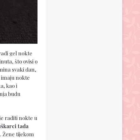
radi gel nokte
uta, što ovisi o
rmina svaki dan,
n imaju nokte
a, kao i
anja budu
je raditi nokte u
škarci tada
. Žene tijekom