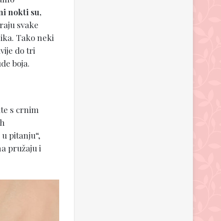
i nokti su,
iraju svake
ika. Tako neki
ije do tri
de boja.
kte s crnim
ih
 u pitanju“,
a pružaju i