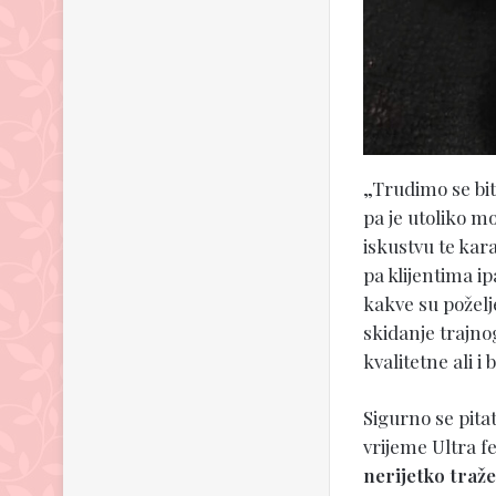
„Trudimo se bit
pa je utoliko m
iskustvu te kar
pa klijentima ip
kakve su poželj
skidanje trajno
kvalitetne ali i 
Sigurno se pitat
vrijeme Ultra fe
nerijetko traže