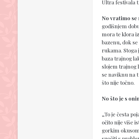
Ultra festivala 
No vratimo se n
godišnjem dobu. 
mora te klora i
bazenu, dok se z
rukama. Stoga j
baza trajnog lak
slojem trajnog 
se naviknu na t
što nije točno.
No što je s oni
„To je česta po
očito nije više 
gorkim okusom 
suočiti s probl