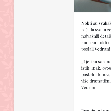
Nokti su svaka
reći da svaka ž
najvažniji detal
kada su nokti u 
poslali
Vedrani
„Ljeti su šaren
istih. Ipak, ovo
pastelni tonovi
više dramatični
Vedrana.
Promjene trenda