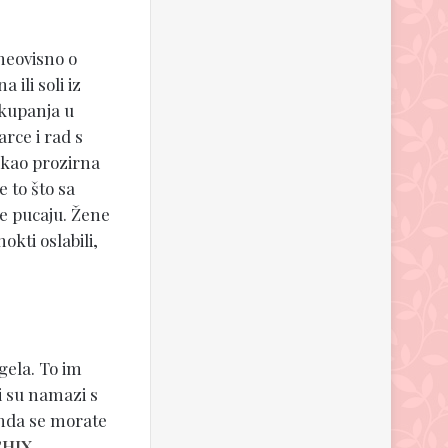
 neovisno o
 ili soli iz
 kupanja u
arce i rad s
n kao prozirna
e to što sa
že pucaju. Žene
kti oslabili,
gela. To im
ni su namazi s
onda se morate
CHIX