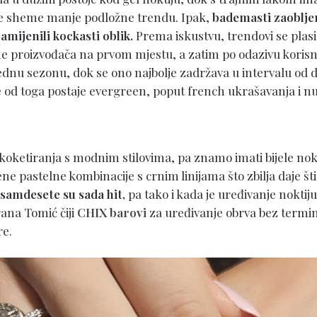
e sheme manje podložne trendu. Ipak,
bademasti zaobljen
mijenili kockasti oblik.
Prema iskustvu, trendovi se plas
e proizvođača na prvom mjestu, a zatim po odazivu korisn
jednu sezonu, dok se ono najbolje zadržava u intervalu od dv
e od toga postaje evergreen, poput french ukrašavanja i nu
 koketiranja s modnim stilovima, pa znamo imati bijele no
ne pastelne kombinacije s crnim linijama što zbilja daje št
samdesete su sada hit,
pa tako i kada je uređivanje noktiju
ana Tomić čiji
CHIX barovi
za uređivanje obrva bez termin
re.