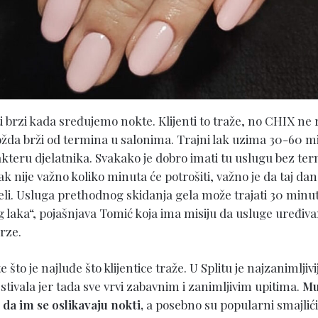
i brzi kada sređujemo nokte. Klijenti to traže, no CHIX ne 
ožda brži od termina u salonima. Trajni lak uzima 30-60 min
akteru djelatnika. Svakako je dobro imati tu uslugu bez te
ak nije važno koliko minuta će potrošiti, važno je da taj da
eli. Usluga prethodnog skidanja gela može trajati 30 minut
g laka“, pojašnjava Tomić koja ima misiju da usluge uređiv
brze.
e što je najluđe što klijentice traže. U Splitu je najzanimljivi
stivala jer tada sve vrvi zabavnim i zanimljivim upitima.
Mu
 da im se oslikavaju nokti,
a posebno su popularni smajlići