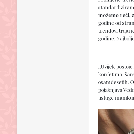
standardiziran
možemo reći, za
godine od stran
trendovi traju 
godine. Najbolj
„Uvijek postoje
konfetima, šare
osamdesetih.
O
pojašnjava Vedr
usluge maniku