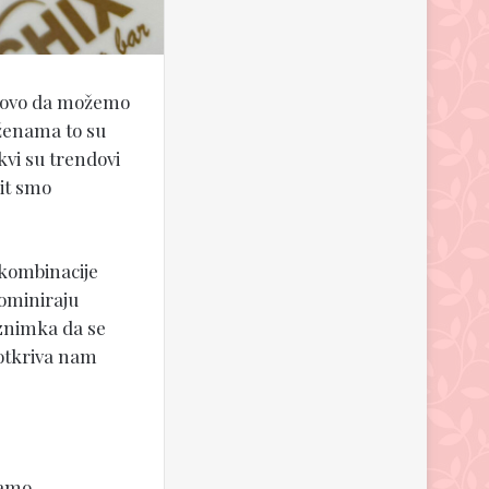
ovo da možemo
 ženama to su
akvi su trendovi
pit smo
 i kombinacije
Dominiraju
iznimka da se
 otkriva nam
mamo